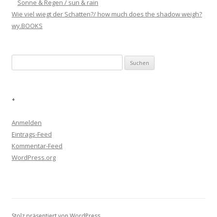
Sonne & Regen / sun & rain
Wie viel wiegt der Schatten?/ how much does the shadow weigh?
wy.BOOKS
Suchen
nach:
+
Anmelden
Eintrags-Feed
Kommentar-Feed
WordPress.org
Stolz präsentiert von WordPress