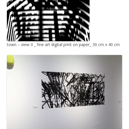
town – view II _ fine art digital print on paper_ 30 cm x 40 cm