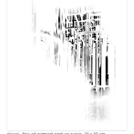
places_ fine art pigment print on paper, 20 x 30 cm