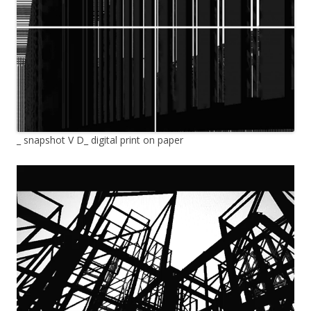
_ snapshot V D_ digital print on paper