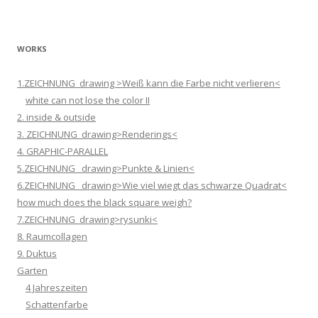
WORKS
1.ZEICHNUNG_drawing >Weiß kann die Farbe nicht verlieren<
white can not lose the color II
2. inside & outside
3. ZEICHNUNG_drawing>Renderings<
4. GRAPHIC-PARALLEL
5.ZEICHNUNG _drawing>Punkte & Linien<
6.ZEICHNUNG _drawing>Wie viel wiegt das schwarze Quadrat<
how much does the black square weigh?
7.ZEICHNUNG_drawing>rysunki<
8. Raumcollagen
9. Duktus
Garten
4 Jahreszeiten
Schattenfarbe