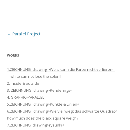
Beitrags-
←
Parallel Project
Navigation
WORKS
1.ZEICHNUNG_drawing >Weiß kann die Farbe nicht verlieren<
white can not lose the color II
2. inside & outside
3. ZEICHNUNG_drawing>Renderings<
4. GRAPHIC-PARALLEL
5.ZEICHNUNG _drawing>Punkte & Linien<
6.ZEICHNUNG _drawing>Wie viel wiegt das schwarze Quadrat<
how much does the black square weigh?
7.ZEICHNUNG_drawing>rysunki<