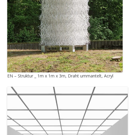
EN – Struktur _ 1m x 1m x 3m, Draht ummantelt, Acryl